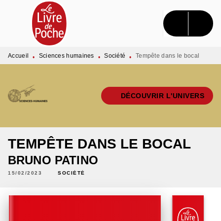
MENU
RECHERCHE
CONTENU
PIED DE PAGE
Accueil
Sciences humaines
Société
Tempête dans le bocal
•
•
•
DÉCOUVRIR L'UNIVERS
TEMPÊTE DANS LE BOCAL
BRUNO PATINO
15/02/2023
SOCIÉTÉ