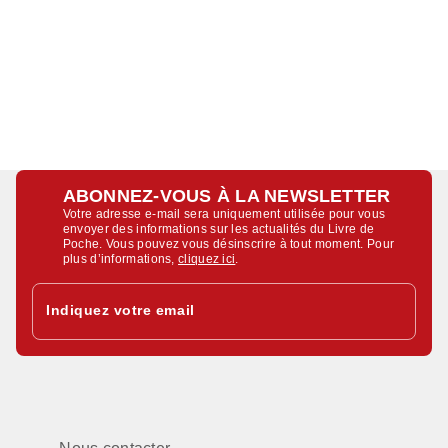
ABONNEZ-VOUS À LA NEWSLETTER
Votre adresse e-mail sera uniquement utilisée pour vous
envoyer des informations sur les actualités du Livre de
Poche. Vous pouvez vous désinscrire à tout moment. Pour
plus d’informations,
cliquez ici
.
Indiquez votre email