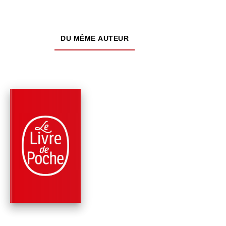
DU MÊME AUTEUR
PARUTION : 22/11/2017
160 PAGES
ROMANS
PARIS, L'INSTANT
(NOUVELLE ÉDITION
Philippe Delerm