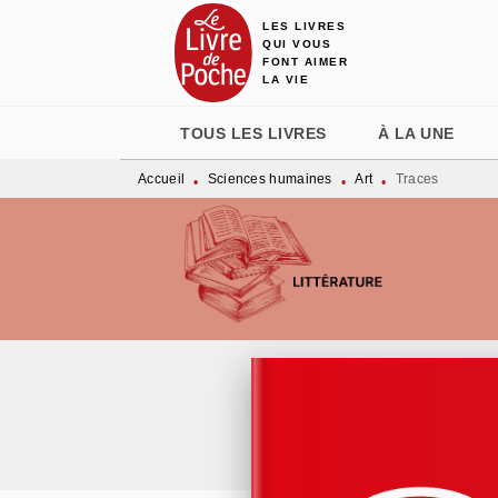
LES LIVRES
MENU
RECHERCHE
CONTENU
QUI VOUS
FONT AIMER
LA VIE
TOUS LES LIVRES
À LA UNE
Accueil
Sciences humaines
Art
Traces
•
•
•