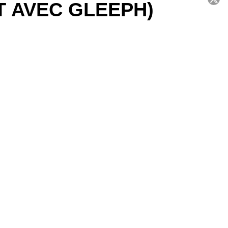
T AVEC GLEEPH)
C