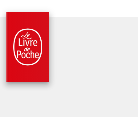
PARUTION : 17/02/1999
158 PAGES
ART
LES CHEMINS NOUS
INVENTENT
Philippe Delerm