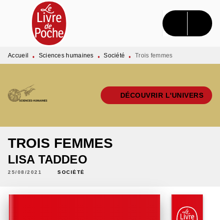
MENU
RECHERCHE
CONTENU
PIED DE PAGE
Accueil
Sciences humaines
Société
Trois femmes
•
•
•
DÉCOUVRIR L'UNIVERS
TROIS FEMMES
LISA TADDEO
25/08/2021
SOCIÉTÉ