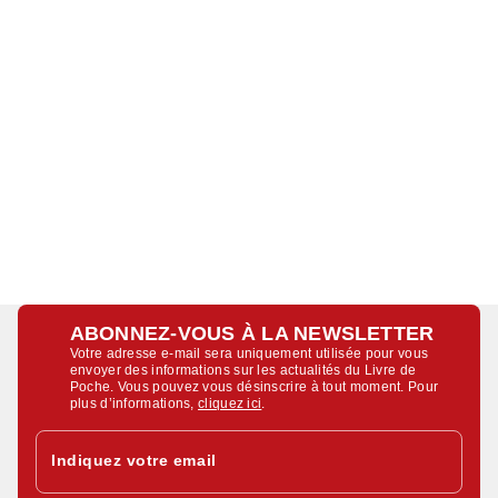
ABONNEZ-VOUS À LA NEWSLETTER
Votre adresse e-mail sera uniquement utilisée pour vous
envoyer des informations sur les actualités du Livre de
Poche. Vous pouvez vous désinscrire à tout moment. Pour
plus d’informations,
cliquez ici
.
Indiquez votre email