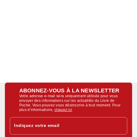
ABONNEZ-VOUS À LA NEWSLETTER
Votre adresse e-mail sera uniquement utilisée pour vous
envoyer des informations sur les actualités du Livre de
Poche. Vous pouvez vous désinscrire à tout moment. Pour
plus d’informations,
cliquez ici
.
Indiquez votre email