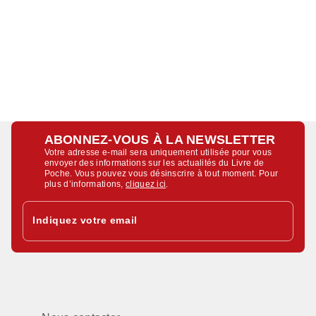
ABONNEZ-VOUS À LA NEWSLETTER
Votre adresse e-mail sera uniquement utilisée pour vous
envoyer des informations sur les actualités du Livre de
Poche. Vous pouvez vous désinscrire à tout moment. Pour
plus d’informations,
cliquez ici
.
Indiquez votre email