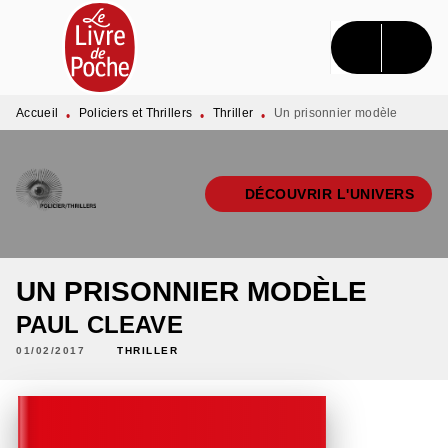
MENU
RECHERCHE
CONTENU
PIED DE PAGE
Accueil
Policiers et Thrillers
Thriller
Un prisonnier modèle
•
•
•
DÉCOUVRIR L'UNIVERS
UN PRISONNIER MODÈLE
PAUL CLEAVE
01/02/2017
THRILLER