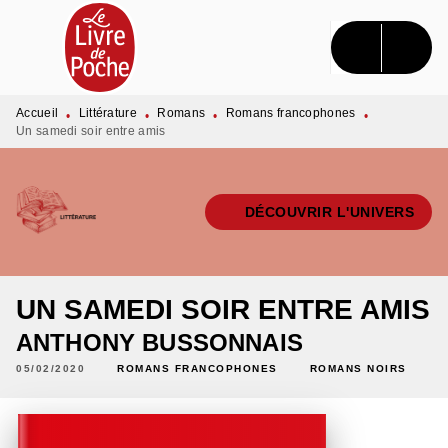
MENU
RECHERCHE
CONTENU
PIED DE PAGE
Accueil
Littérature
Romans
Romans francophones
•
•
•
•
Un samedi soir entre amis
DÉCOUVRIR L'UNIVERS
UN SAMEDI SOIR ENTRE AMIS
ANTHONY BUSSONNAIS
05/02/2020
ROMANS FRANCOPHONES
ROMANS NOIRS