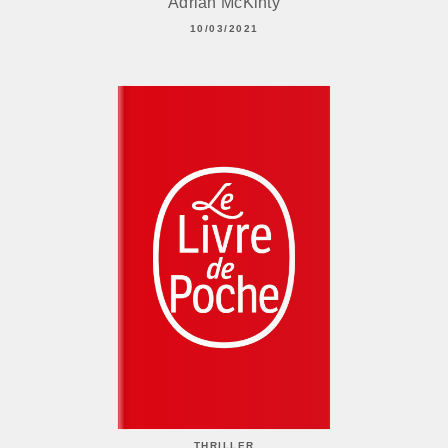
Adrian McKinty
10/03/2021
THRILLER