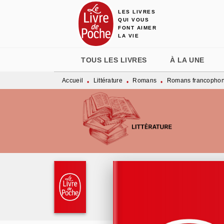
LES LIVRES
MENU
RECHERCHE
CONTENU
QUI VOUS
FONT AIMER
LA VIE
TOUS LES LIVRES
À LA UNE
Accueil
Littérature
Romans
Romans francopho
•
•
•