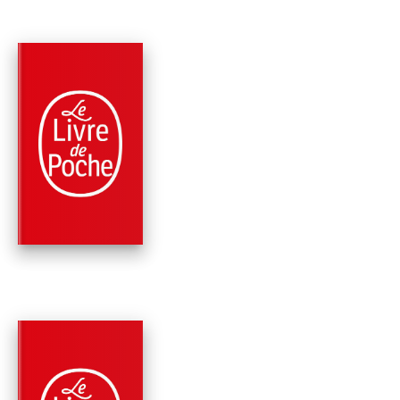
PARUTION : 14/10/2015
216 PAGES
ROMANS
BEYROUTH, LA NUIT
Diane Mazloum
PARUTION : 17/01/2024
160 PAGES