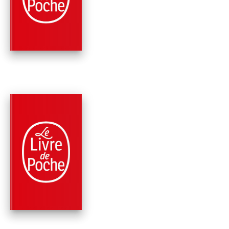
LE MUSÉE NATIONA
Diane Mazloum
PARUTION : 21/08/2019
288 PAGES
ROMANS
L'ÂGE D'OR
Diane Mazloum