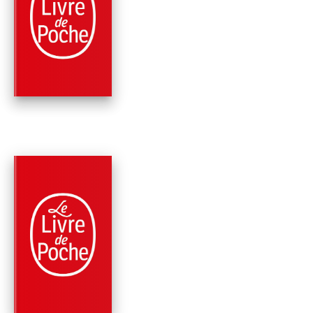
ROMANS
LE MUSÉE NATIONA
Diane Mazloum
PARUTION : 21/08/2019
288 PAGES
ROMANS
L'ÂGE D'OR
Diane Mazloum