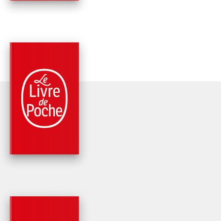
PARUTION : 14/10/2015
216 PAGES
ROMANS
BEYROUTH, LA NUIT
Diane Mazloum