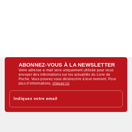
ABONNEZ-VOUS À LA NEWSLETTER
Votre adresse e-mail sera uniquement utilisée pour vous
envoyer des informations sur les actualités du Livre de
Poche. Vous pouvez vous désinscrire à tout moment. Pour
plus d’informations,
cliquez ici
.
Indiquez votre email