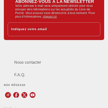
ABONNEZ-VOUS À LA NEWSLETTER
Votre adresse e-mail sera uniquement utilisée pour vous
envoyer des informations sur les actualités du Livre de
Poche. Vous pouvez vous désinscrire à tout moment. Pour
plus d’informations,
cliquez ici
.
Indiquez votre email
Nous contacter
F.A.Q.
NOS RÉSEAUX