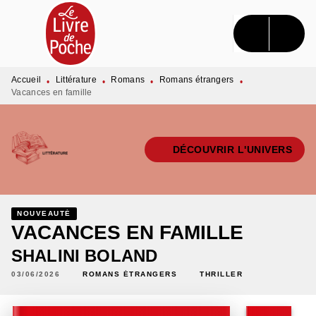
MENU
RECHERCHE
CONTENU
PIED DE PAGE
Accueil
Littérature
Romans
Romans étrangers
•
•
•
•
Vacances en famille
DÉCOUVRIR L'UNIVERS
NOUVEAUTÉ
VACANCES EN FAMILLE
SHALINI BOLAND
03/06/2026
ROMANS ÉTRANGERS
THRILLER