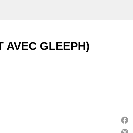
T AVEC GLEEPH)
P