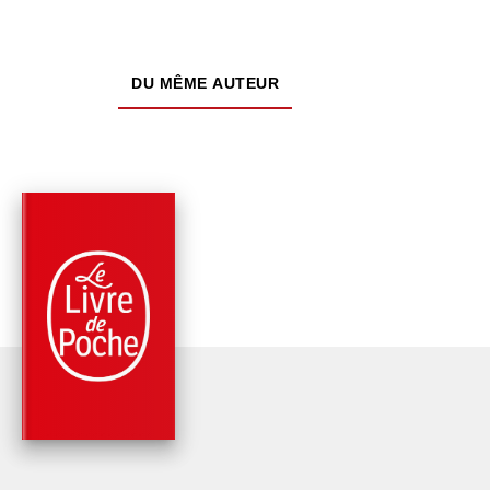
DU MÊME AUTEUR
PARUTION : 16/11/2016
288 PAGES
ROMANS
CHURCHILL M'A MEN
Caroline Grimm