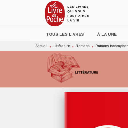
LES LIVRES
MENU
RECHERCHE
CONTENU
QUI VOUS
FONT AIMER
LA VIE
TOUS LES LIVRES
À LA UNE
Accueil
Littérature
Romans
Romans francopho
•
•
•