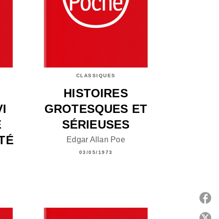
CLASSIQUES
HISTOIRES
I
GROTESQUES ET
E
SÉRIEUSES
ÉTÉ
Edgar Allan Poe
03/05/1973
P