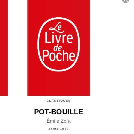
C
CLASSIQUES
POT-BOUILLE
Émile Zola
25/04/1972