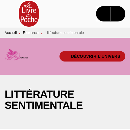
MENU
RECHERCHE
CONTENU
PIED DE PAGE
Accueil
Romance
Littérature sentimentale
•
•
DÉCOUVRIR L'UNIVERS
LITTÉRATURE
SENTIMENTALE