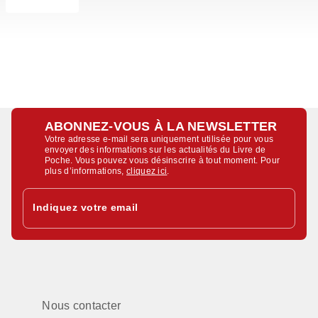
ABONNEZ-VOUS À LA NEWSLETTER
Votre adresse e-mail sera uniquement utilisée pour vous
envoyer des informations sur les actualités du Livre de
Poche. Vous pouvez vous désinscrire à tout moment. Pour
plus d’informations,
cliquez ici
.
Indiquez votre email
Nous contacter