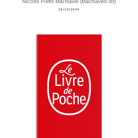
Niccolo Pietro Machiavel (Machiavelli dit)
04/10/2000