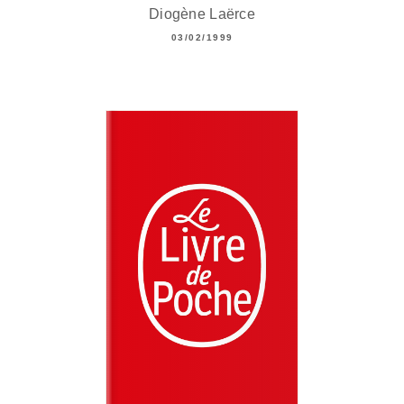
Diogène Laërce
03/02/1999