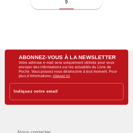
9
ABONNEZ-VOUS À LA NEWSLETTER
Votre adresse e-mail sera uniquement utilisée pour vous
envoyer des informations sur les actualités du Livre de
Poche. Vous pouvez vous désinscrire à tout moment. Pour
plus d’informations,
cliquez ici
.
Indiquez votre email
Nous contacter