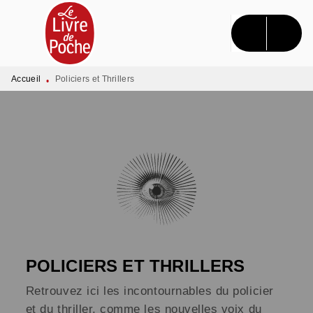
MENU
RECHERCHE
CONTENU
PIED DE PAGE
Accueil
Policiers et Thrillers
•
POLICIERS ET THRILLERS
Retrouvez ici les incontournables du policier
et du thriller, comme les nouvelles voix du