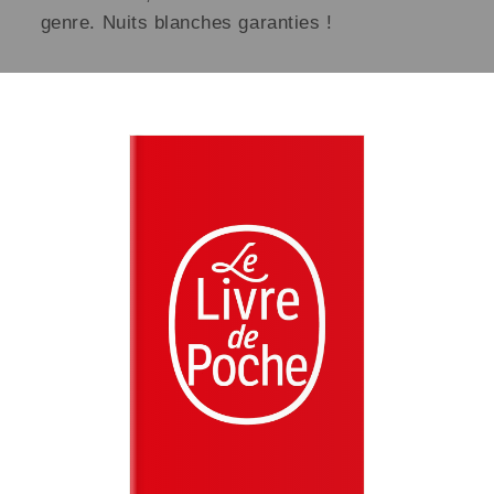
genre. Nuits blanches garanties !