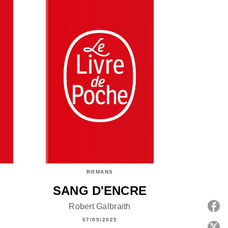
ROMANS
SANG D'ENCRE
Robert Galbraith
07/05/2025
P