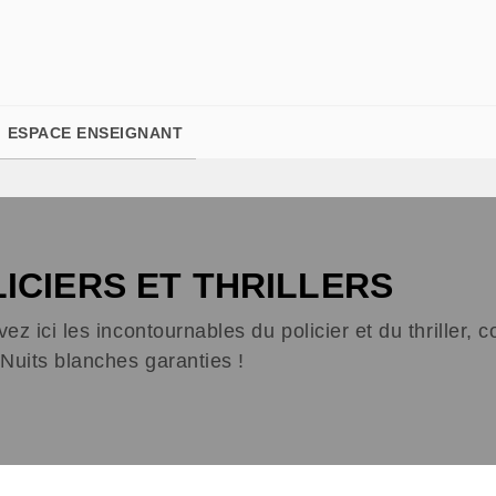
PIED DE PAGE
ESPACE ENSEIGNANT
ICIERS ET THRILLERS
ez ici les incontournables du policier et du thriller,
Nuits blanches garanties !