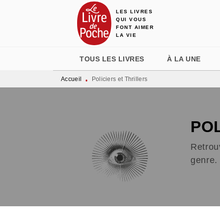
LES LIVRES
MENU
RECHERCHE
CONTENU
QUI VOUS
FONT AIMER
LA VIE
TOUS LES LIVRES
À LA UNE
Accueil
Policiers et Thrillers
•
POL
Retrouv
genre. 