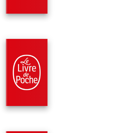
Victoria Charlton
PARUTION : 11/10/2023
320 PAGES
ROMANS
GARDEZ L'OEIL
OUVERT TOME 2
Victoria Charlton