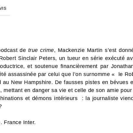
VIS
 podcast de
true crime
, Mackenzie Martin s’est donné
obert Sinclair Peters, un tueur en série exécuté ava
oductrice, et soutenue financièrement par Jonatha
été assassinée par celui que l’on surnomme « le Rob
 au New Hampshire. De fausses pistes en bévues et 
s, mettant en danger sa vie et celle de son amie pour
hinations et démons intérieurs : la journaliste viend
?
e
. France Inter.