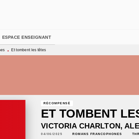
PIED DE PAGE
ESPACE ENSEIGNANT
nes
Et tombent les têtes
•
RÉCOMPENSÉ
ET TOMBENT LE
VICTORIA CHARLTON
,
AL
04/06/2025
ROMANS FRANCOPHONES
TH