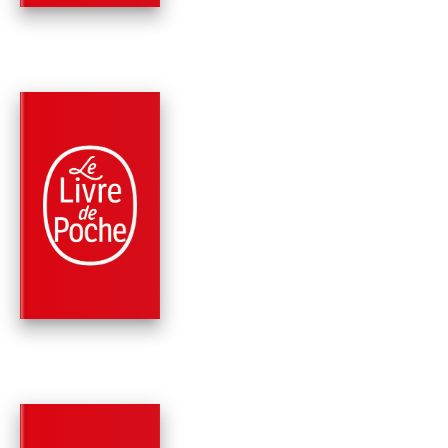
PARUTION : 11/10/2023
320 PAGES
ROMANS
GARDEZ L'OEIL
OUVERT TOME 2
Victoria Charlton