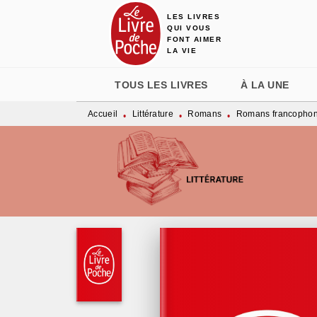
LES LIVRES
MENU
RECHERCHE
CONTENU
QUI VOUS
FONT AIMER
LA VIE
TOUS LES LIVRES
À LA UNE
Accueil
Littérature
Romans
Romans francopho
•
•
•