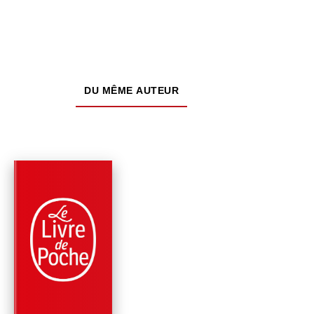
DU MÊME AUTEUR
PARUTION : 25/09/2024
352 PAGES
ROMANS
GARDEZ L'OEIL
OUVERT, TOME 3
Victoria Charlton