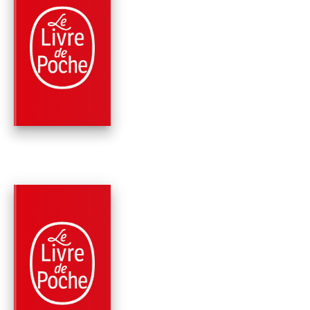
PARUTION : 05/10/2022
288 PAGES
THRILLER
GARDEZ L'OEIL
OUVERT
Victoria Charlton
PARUTION : 25/09/2024
352 PAGES
ROMANS
GARDEZ L'OEIL
OUVERT, TOME 3