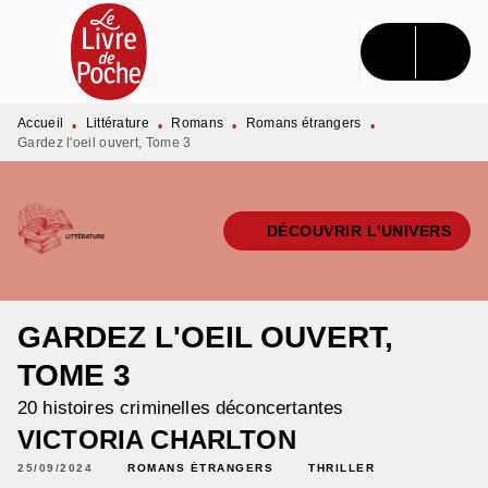
MENU
RECHERCHE
CONTENU
PIED DE PAGE
Accueil
Littérature
Romans
Romans étrangers
•
•
•
•
Gardez l'oeil ouvert, Tome 3
DÉCOUVRIR L'UNIVERS
GARDEZ L'OEIL OUVERT,
TOME 3
20 histoires criminelles déconcertantes
VICTORIA CHARLTON
25/09/2024
ROMANS ÉTRANGERS
THRILLER