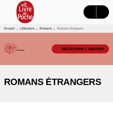
MENU
RECHERCHE
CONTENU
PIED DE PAGE
Accueil
Littérature
Romans
Romans étrangers
•
•
•
DÉCOUVRIR L'UNIVERS
ROMANS ÉTRANGERS