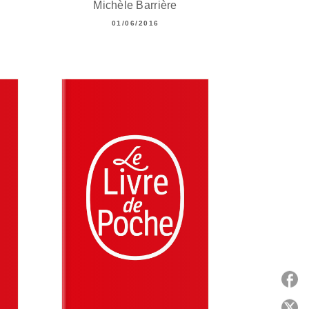
Michèle Barrière
01/06/2016
P