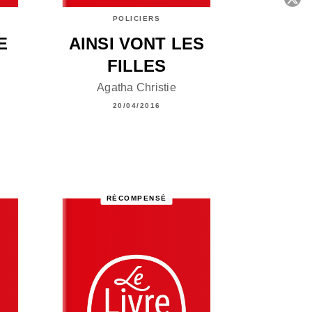
POLICIERS
C
E
AINSI VONT LES
FILLES
Agatha Christie
20/04/2016
RÉCOMPENSÉ