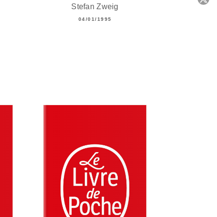
Stefan Zweig
04/01/1995
C