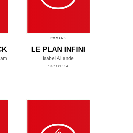
ROMANS
CK
LE PLAN INFINI
ham
Isabel Allende
16/11/1994