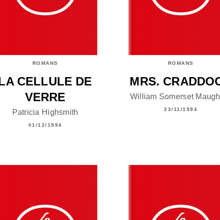
ROMANS
ROMANS
LA CELLULE DE
MRS. CRADDO
VERRE
William Somerset Maug
23/11/1994
Patricia Highsmith
01/12/1994