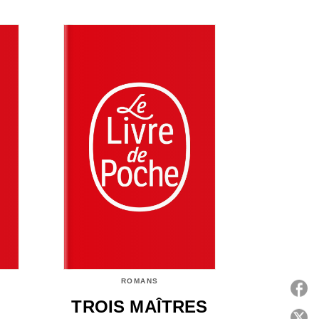
ROMANS
TROIS MAÎTRES
P