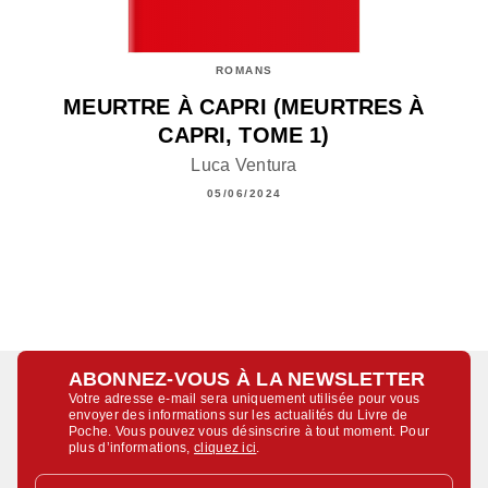
ROMANS
MEURTRE À CAPRI (MEURTRES À
CAPRI, TOME 1)
Luca Ventura
05/06/2024
ABONNEZ-VOUS À LA NEWSLETTER
Votre adresse e-mail sera uniquement utilisée pour vous
envoyer des informations sur les actualités du Livre de
Poche. Vous pouvez vous désinscrire à tout moment. Pour
plus d’informations,
cliquez ici
.