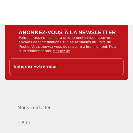
ABONNEZ-VOUS À LA NEWSLETTER
Votre adresse e-mail sera uniquement utilisée pour vous
envoyer des informations sur les actualités du Livre de
Poche. Vous pouvez vous désinscrire à tout moment. Pour
plus d’informations,
cliquez ici
.
Indiquez votre email
Nous contacter
F.A.Q.