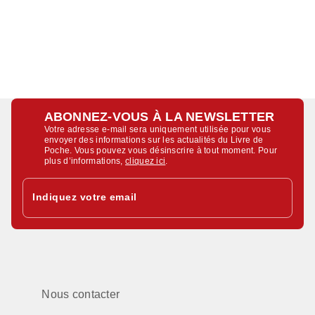
ABONNEZ-VOUS À LA NEWSLETTER
Votre adresse e-mail sera uniquement utilisée pour vous
envoyer des informations sur les actualités du Livre de
Poche. Vous pouvez vous désinscrire à tout moment. Pour
plus d’informations,
cliquez ici
.
Indiquez votre email
Nous contacter