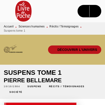
MENU
RECHERCHE
CONTENU
PIED DE PAGE
Accueil
Sciences humaines
Récits / Témoignages
•
•
•
Suspens tome 1
DÉCOUVRIR L'UNIVERS
SUSPENS TOME 1
PIERRE BELLEMARE
10/10/1984
SUSPENS
RÉCITS / TÉMOIGNAGES
SOCIÉTÉ