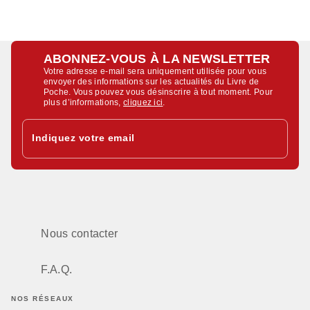
ABONNEZ-VOUS À LA NEWSLETTER
Votre adresse e-mail sera uniquement utilisée pour vous
envoyer des informations sur les actualités du Livre de
Poche. Vous pouvez vous désinscrire à tout moment. Pour
plus d’informations,
cliquez ici
.
Indiquez votre email
Nous contacter
F.A.Q.
NOS RÉSEAUX