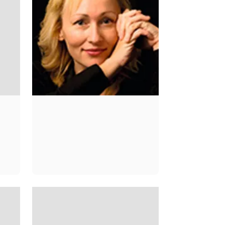
SARAH
PINBOROUGH