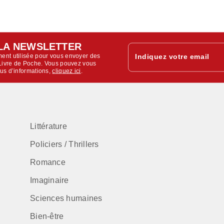
LA NEWSLETTER
ent utilisée pour vous envoyer des
Indiquez votre email
u Livre de Poche. Vous pouvez vous
lus d’informations,
cliquez ici
.
Littérature
Policiers / Thrillers
Romance
Imaginaire
Sciences humaines
Bien-être