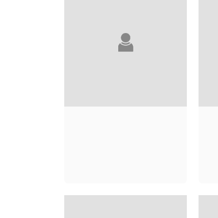
ALEXANDRA
M
JULHIET