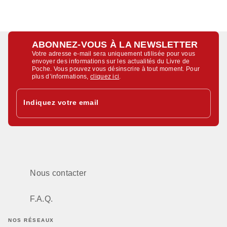
ABONNEZ-VOUS À LA NEWSLETTER
Votre adresse e-mail sera uniquement utilisée pour vous
envoyer des informations sur les actualités du Livre de
Poche. Vous pouvez vous désinscrire à tout moment. Pour
plus d’informations,
cliquez ici
.
Indiquez votre email
Nous contacter
F.A.Q.
NOS RÉSEAUX