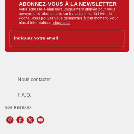
ABONNEZ-VOUS À LA NEWSLETTER
Votre adresse e-mail sera uniquement utilisée pour vous
envoyer des informations sur les actualités du Livre de
Poche. Vous pouvez vous désinscrire à tout moment. Pour
plus d’informations,
cliquez ici
.
Indiquez votre email
Nous contacter
F.A.Q.
NOS RÉSEAUX