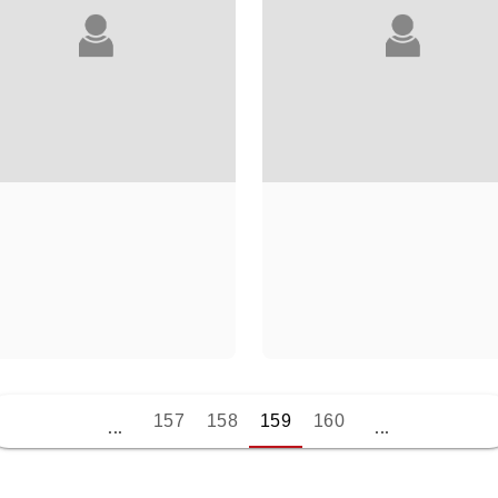
SORG CAMILLE ET
PAOLO
157
158
159
160
KREMP WERNER
SORRENTINO
...
...