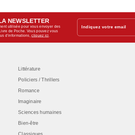
LA NEWSLETTER
ent utilisée pour vous envoyer des
Indiquez votre email
u Livre de Poche. Vous pouvez vous
lus d’informations,
cliquez ici
.
Littérature
Policiers / Thrillers
Romance
Imaginaire
Sciences humaines
Bien-être
Classiques