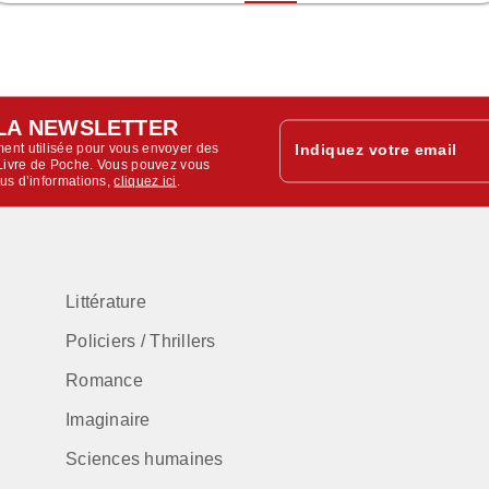
LA NEWSLETTER
ent utilisée pour vous envoyer des
Indiquez votre email
u Livre de Poche. Vous pouvez vous
lus d’informations,
cliquez ici
.
Littérature
Policiers / Thrillers
Romance
Imaginaire
Sciences humaines