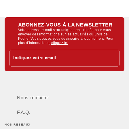
ABONNEZ-VOUS À LA NEWSLETTER
Votre adresse e-mail sera uniquement utilisée pour vous
envoyer des informations sur les actualités du Livre de
Poche. Vous pouvez vous désinscrire à tout moment. Pour
plus d’informations,
cliquez ici
.
Indiquez votre email
Nous contacter
F.A.Q.
NOS RÉSEAUX