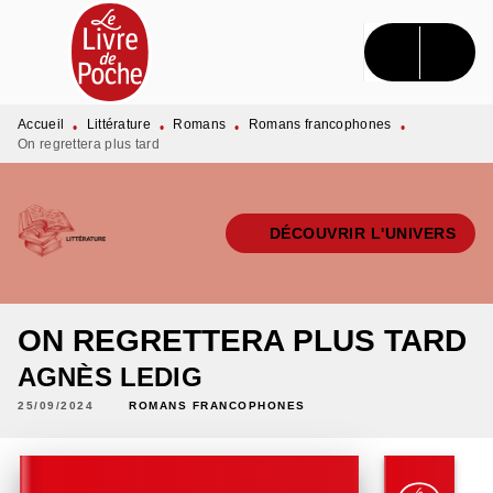
MENU
RECHERCHE
CONTENU
PIED DE PAGE
Accueil
Littérature
Romans
Romans francophones
•
•
•
•
On regrettera plus tard
DÉCOUVRIR L'UNIVERS
ON REGRETTERA PLUS TARD
AGNÈS LEDIG
25/09/2024
ROMANS FRANCOPHONES