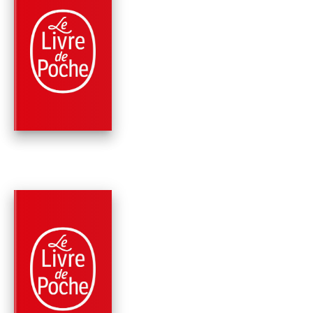
PARUTION : 15/05/2024
384 PAGES
ROMANS
UN ABRI DE FORTUN
EDITION COLLECTO
Agnès Ledig
PARUTION : 31/01/2024
384 PAGES
ROMANS
UN ABRI DE FORTU
Agnès Ledig