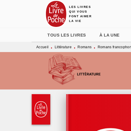
LES LIVRES
MENU
RECHERCHE
CONTENU
QUI VOUS
FONT AIMER
LA VIE
TOUS LES LIVRES
À LA UNE
Accueil
Littérature
Romans
Romans francopho
•
•
•