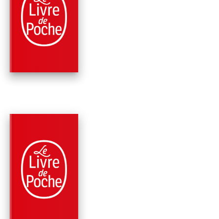
ROMANS
ON REGRETTERA P
TARD
Agnès Ledig
PARUTION : 25/09/2024
352 PAGES
ROMANS
DE TES NOUVELLES
Agnès Ledig