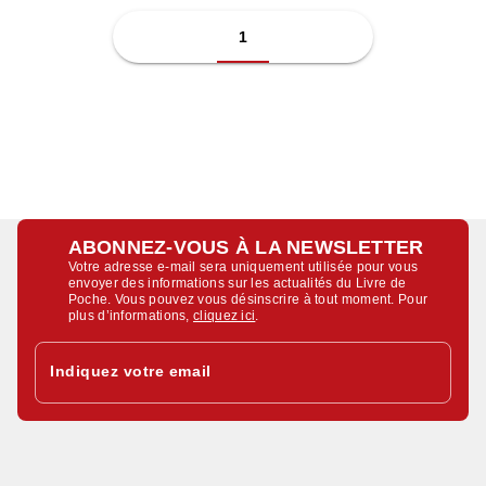
1
ABONNEZ-VOUS À LA NEWSLETTER
Votre adresse e-mail sera uniquement utilisée pour vous
envoyer des informations sur les actualités du Livre de
Poche. Vous pouvez vous désinscrire à tout moment. Pour
plus d’informations,
cliquez ici
.
Indiquez votre email