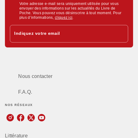
Votre adresse e-mail sera uniquement utilisée pour vous
envoyer des informations sur les actualités du Livre de
Poche. Vous pouvez vous désinscrire à tout moment. Pour
plus d’informations,
cliquez ici
.
Indiquez votre email
Nous contacter
F.A.Q.
NOS RÉSEAUX
Littérature