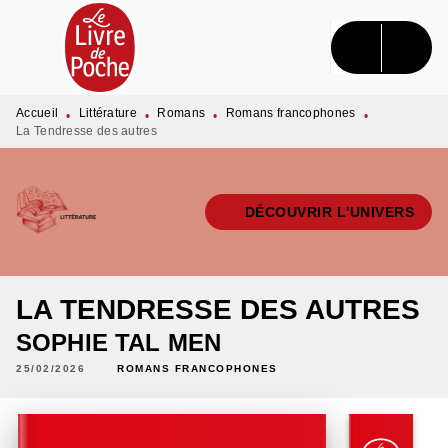
MENU
RECHERCHE
CONTENU
PIED DE PAGE
Accueil
Littérature
Romans
Romans francophones
•
•
•
•
La Tendresse des autres
DÉCOUVRIR L'UNIVERS
LA TENDRESSE DES AUTRES
SOPHIE TAL MEN
25/02/2026
ROMANS FRANCOPHONES