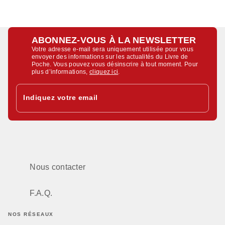
ABONNEZ-VOUS À LA NEWSLETTER
Votre adresse e-mail sera uniquement utilisée pour vous
envoyer des informations sur les actualités du Livre de
Poche. Vous pouvez vous désinscrire à tout moment. Pour
plus d’informations,
cliquez ici
.
Indiquez votre email
Nous contacter
F.A.Q.
NOS RÉSEAUX