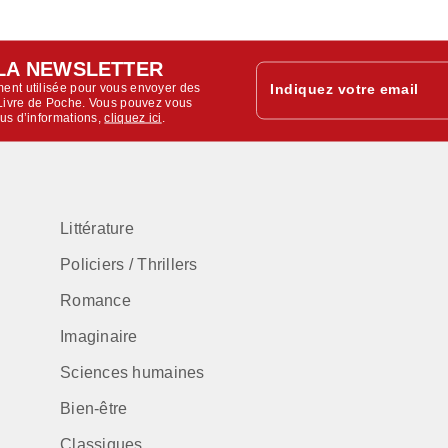
LA NEWSLETTER
ent utilisée pour vous envoyer des
Indiquez votre email
u Livre de Poche. Vous pouvez vous
lus d’informations,
cliquez ici
.
Littérature
Policiers / Thrillers
Romance
Imaginaire
Sciences humaines
Bien-être
Classiques