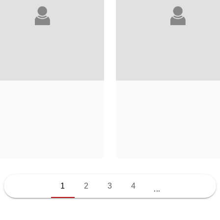
LAURE ADLER
WARREN ADLER
1
2
3
4
...