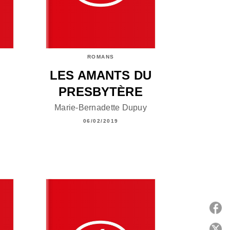
ROMANS
-
LES AMANTS DU
PRESBYTÈRE
Marie-Bernadette Dupuy
06/02/2019
P