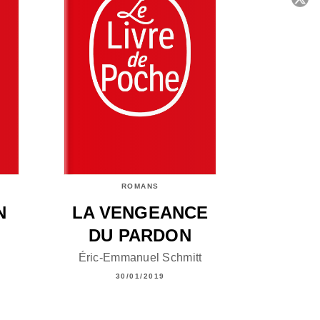
C
ROMANS
N
LA VENGEANCE
DU PARDON
Éric-Emmanuel Schmitt
30/01/2019