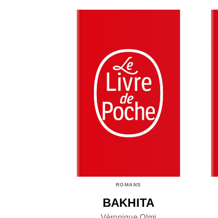
ROMANS
BAKHITA
Véronique Olmi