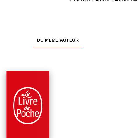
DU MÊME AUTEUR
PARUTION : 04/03/2026
288 PAGES
ROMANS
LE ROSSIGNOL
Anne-Gaëlle Huon