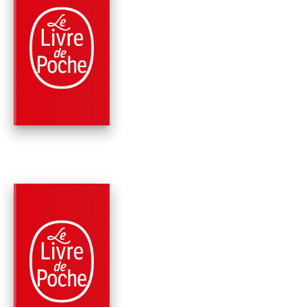
PARUTION : 03/03/2021
352 PAGES
ROMANS
LES DEMOISELLES
Anne-Gaëlle Huon
PARUTION : 27/05/2020
352 PAGES
ROMANS
MÊME LES MÉCHAN
RÊVENT D'AMOUR