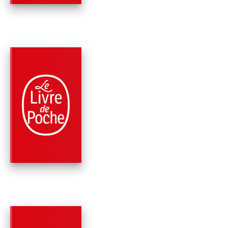
PARUTION : 20/04/2022
352 PAGES
ROMANS
CE QUE LES ÉTOILE
DOIVENT À LA NUIT
Anne-Gaëlle Huon