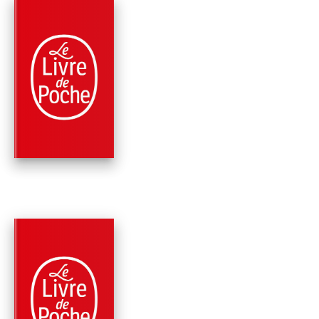
PARUTION : 20/04/2022
352 PAGES
ROMANS
CE QUE LES ÉTOILE
DOIVENT À LA NUIT
Anne-Gaëlle Huon
PARUTION : 03/03/2021
352 PAGES
ROMANS
LES DEMOISELLES