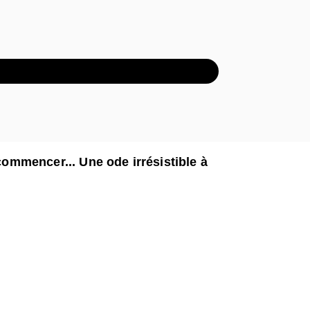
XTRAIT AUDIO
ecommencer... Une ode irrésistible à