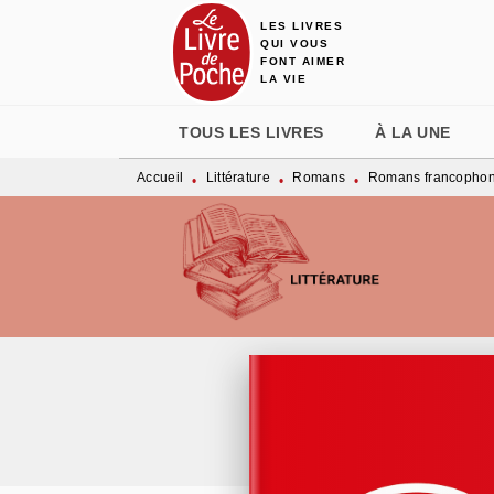
LES LIVRES
MENU
RECHERCHE
CONTENU
QUI VOUS
FONT AIMER
LA VIE
TOUS LES LIVRES
À LA UNE
Accueil
Littérature
Romans
Romans francopho
•
•
•