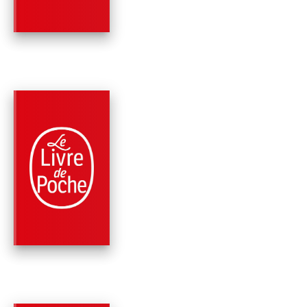
Anne-Gaëlle Huon
PARUTION : 04/03/2026
288 PAGES
ROMANS
LE ROSSIGNOL
Anne-Gaëlle Huon