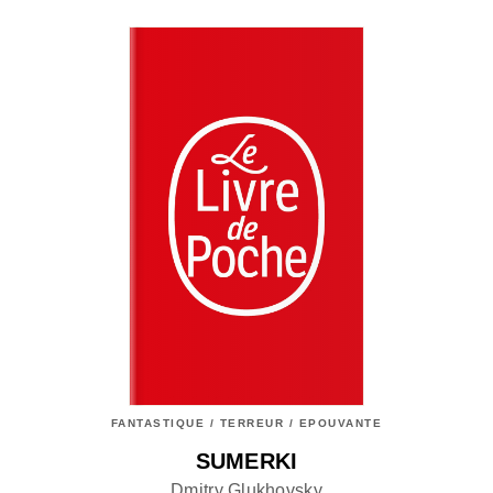
FANTASTIQUE / TERREUR / EPOUVANTE
SUMERKI
Dmitry Glukhovsky