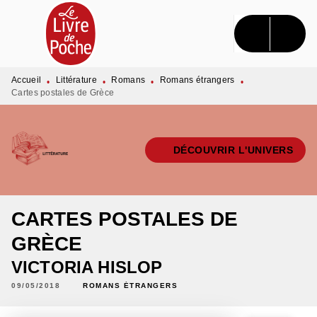
MENU
RECHERCHE
CONTENU
PIED DE PAGE
Accueil
Littérature
Romans
Romans étrangers
•
•
•
•
Cartes postales de Grèce
DÉCOUVRIR L'UNIVERS
CARTES POSTALES DE
GRÈCE
VICTORIA HISLOP
09/05/2018
ROMANS ÉTRANGERS