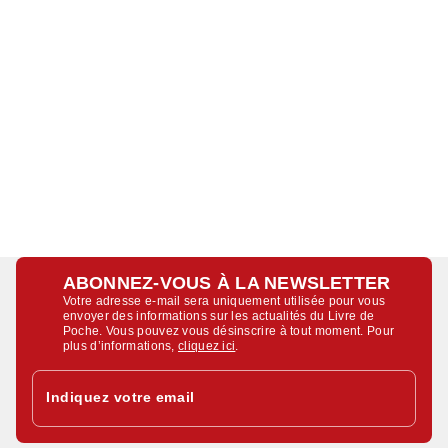
ABONNEZ-VOUS À LA NEWSLETTER
Votre adresse e-mail sera uniquement utilisée pour vous
envoyer des informations sur les actualités du Livre de
Poche. Vous pouvez vous désinscrire à tout moment. Pour
plus d’informations,
cliquez ici
.
Indiquez votre email