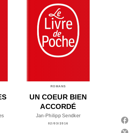
ROMANS
ES
UN COEUR BIEN
ACCORDÉ
es
Jan-Philipp Sendker
02/03/2016
P