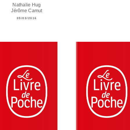
Nathalie Hug
Jérôme Camut
09/03/2016