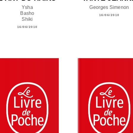
Ysha
Georges Simenon
Basho
16/06/2010
Shiki
16/06/2010