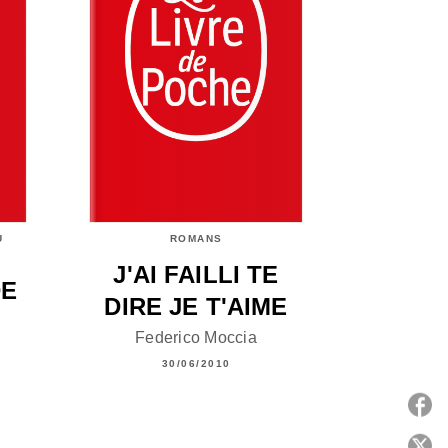
U
ROMANS
J'AI FAILLI TE
DE
DIRE JE T'AIME
Federico Moccia
30/06/2010
P