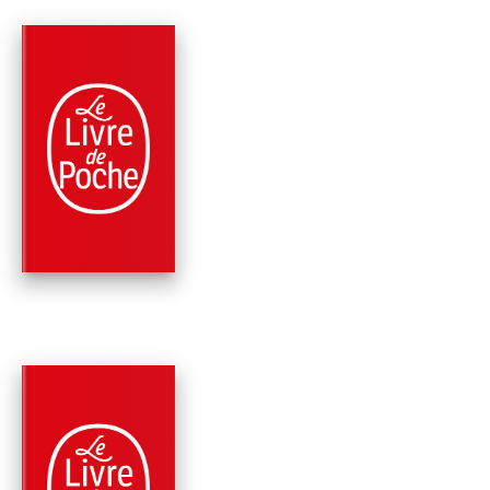
PARUTION : 07/06/2023
416 PAGES
ROMANS
ALEX CROSS VA TR
LOIN
James Patterson
PARUTION : 09/11/2022
456 PAGES
THRILLER