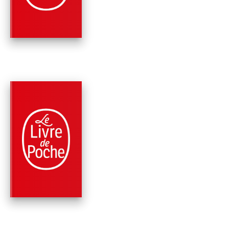
James Patterson
PARUTION : 06/12/2023
384 PAGES
ROMANS
LE 18E RAPT
James Patterson
Maxine Paetro