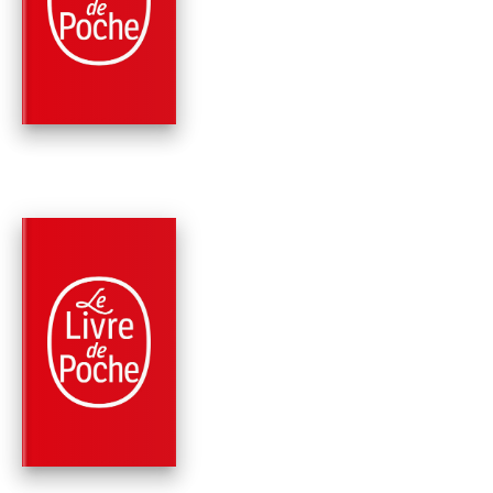
JUSTICE POUR CRO
James Patterson
PARUTION : 01/06/2022
672 PAGES
ROMANS
LA FILLE DU
PRÉSIDENT
Bill Clinton
James Patterson