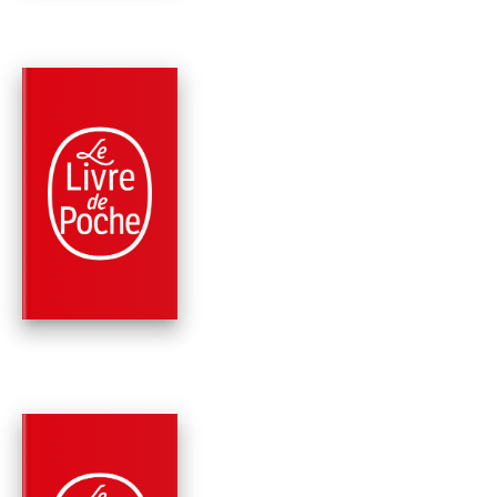
PARUTION : 09/03/2022
448 PAGES
ROMANS
INCONTRÔLABLE
James Patterson
David Ellis
PARUTION : 10/11/2021
336 PAGES