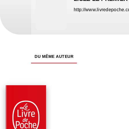
http://www.livredepoche.
DU MÊME AUTEUR
PARUTION : 12/06/2024
408 PAGES
ROMANS
ALEX CROSS, SEUL
CONTRE TOUS