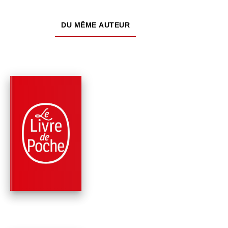
DU MÊME AUTEUR
PARUTION : 12/06/2024
408 PAGES
ROMANS
ALEX CROSS, SEUL
CONTRE TOUS
James Patterson