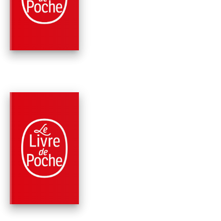
LOIN
James Patterson
PARUTION : 09/11/2022
456 PAGES
THRILLER
JUSTICE POUR CRO
James Patterson