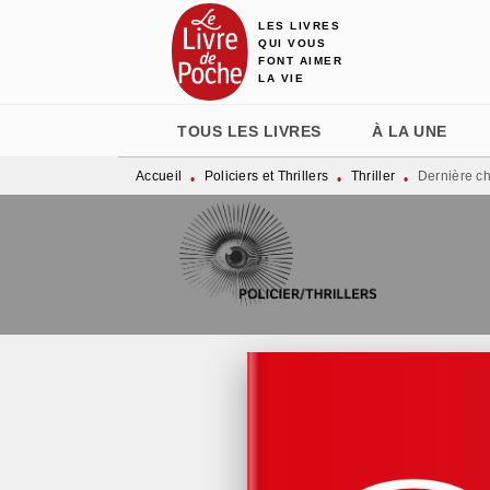
LES LIVRES
MENU
RECHERCHE
CONTENU
QUI VOUS
FONT AIMER
LA VIE
TOUS LES LIVRES
À LA UNE
Accueil
Policiers et Thrillers
Thriller
Dernière c
•
•
•