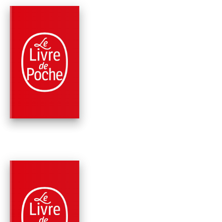
PARUTION : 06/12/2023
384 PAGES
ROMANS
LE 18E RAPT
James Patterson
Maxine Paetro
PARUTION : 07/06/2023
416 PAGES
ROMANS
ALEX CROSS VA TR