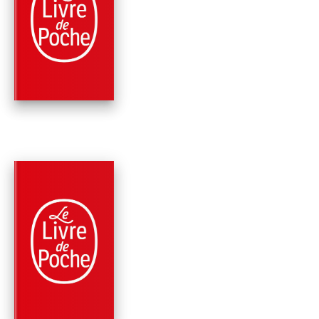
ROMANS
INCONTRÔLABLE
James Patterson
David Ellis
PARUTION : 10/11/2021
336 PAGES
THRILLER
17E SUSPECT
Maxine Paetro
James Patterson