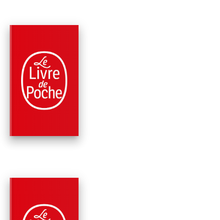
PARUTION : 01/06/2022
672 PAGES
ROMANS
LA FILLE DU
PRÉSIDENT
Bill Clinton
James Patterson
PARUTION : 09/03/2022
448 PAGES