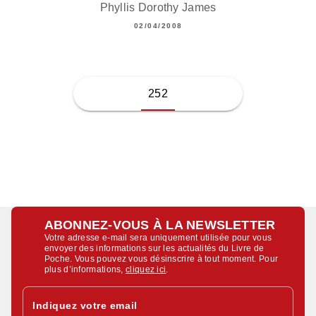
Phyllis Dorothy James
02/04/2008
252
ABONNEZ-VOUS À LA NEWSLETTER
Votre adresse e-mail sera uniquement utilisée pour vous
envoyer des informations sur les actualités du Livre de
Poche. Vous pouvez vous désinscrire à tout moment. Pour
plus d’informations,
cliquez ici
.
Indiquez votre email