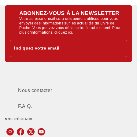
ABONNEZ-VOUS À LA NEWSLETTER
Votre adresse e-mail sera uniquement utilisée pour vous
envoyer des informations sur les actualités du Livre de
Poche. Vous pouvez vous désinscrire à tout moment. Pour
plus d’informations,
cliquez ici
.
Indiquez votre email
Nous contacter
F.A.Q.
NOS RÉSEAUX